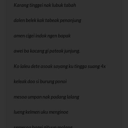
Karang tinggei nak lubuk tabah
dalen belek kak tabeak penanjung
amen cigei indok ngen bapak
awei ba kacang gi pateak junjung.
Ko laleu dete asoak sayang ku tingga suang 4x
keleak doo si burung ponoi
mesoa umpan nak padang lalang
lueng kelmen uku menginoe
semesoa bagei gituun malang