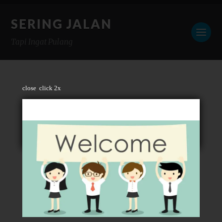
SERING JALAN
Tapi Ingat Pulang
close
click 2x