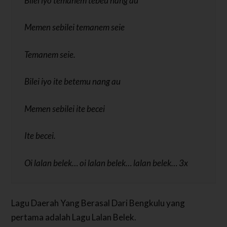
Bilei iyo temanem tebeu nang au
Memen sebilei temanem seie
Temanem seie.
Bilei iyo ite betemu nang au
Memen sebilei ite becei
Ite becei.
Oi lalan belek… oi lalan belek… lalan belek… 3x
Lagu Daerah Yang Berasal Dari Bengkulu yang
pertama adalah Lagu Lalan Belek.