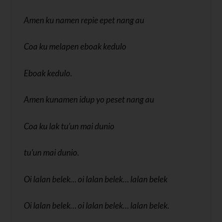
Amen ku namen repie epet nang au
Coa ku melapen eboak kedulo
Eboak kedulo.
Amen kunamen idup yo peset nang au
Coa ku lak tu’un mai dunio
tu’un mai dunio.
Oi lalan belek… oi lalan belek… lalan belek
Oi lalan belek… oi lalan belek… lalan belek.