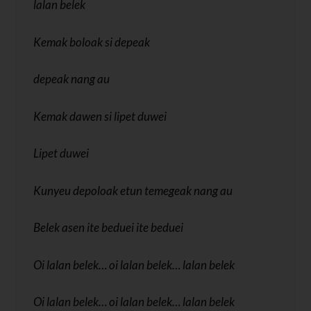
lalan belek
Kemak boloak si depeak
depeak nang au
Kemak dawen si lipet duwei
Lipet duwei
Kunyeu depoloak etun temegeak nang au
Belek asen ite beduei ite beduei
Oi lalan belek… oi lalan belek… lalan belek
Oi lalan belek… oi lalan belek… lalan belek