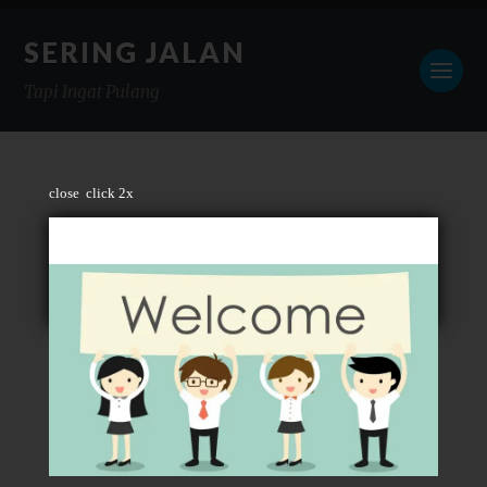
SERING JALAN
Tapi Ingat Pulang
close
click 2x