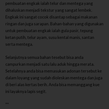
pembuatan engkak ialah telur dan mentega yang
dihaluskan menjadi tekstur yang sangat lembek.
Engkak ini sangat cocok disantap sebagai makanan
ringan dan juga sarapan. Bahan-bahan yang digunakan
untuk pembuatan engkak ialah gula pasir, tepung
ketan putih, telur ayam, susu kental manis, santan
serta mentega.
Selanjutnya semua bahan tesebut bisa anda
campurkan menjadi satu lalu aduk hingga merata.
Setelahnya anda bisa memasukan adonan tersebut ke
dalam loyang yang sudah dioleskan mentega dan juga
di beri alas kertas berih. Anda bisa memanggang kue
ini layaknya lapis segit.
**