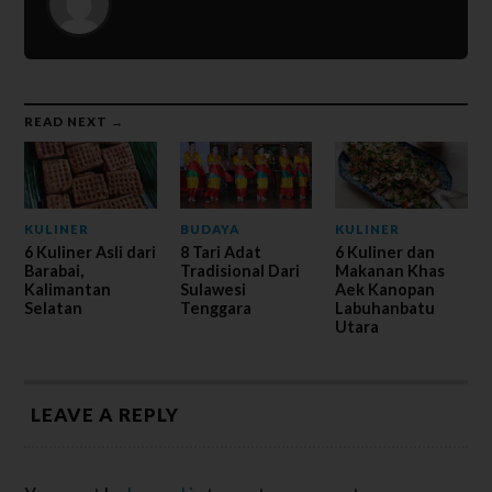
READ NEXT →
KULINER
BUDAYA
KULINER
6 Kuliner Asli dari
8 Tari Adat
6 Kuliner dan
Barabai,
Tradisional Dari
Makanan Khas
Kalimantan
Sulawesi
Aek Kanopan
Selatan
Tenggara
Labuhanbatu
Utara
LEAVE A REPLY