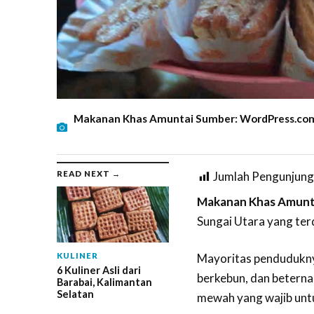
Makanan Khas Amuntai Sumber: WordPress.co
READ NEXT →
Jumlah Pengunjung
Makanan Khas Amunt
Sungai Utara yang terd
KULINER
Mayoritas penduduknya 
6 Kuliner Asli dari
berkebun, dan betern
Barabai, Kalimantan
Selatan
mewah yang wajib untu