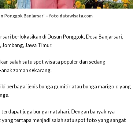
n Ponggok Banjarsari – foto datawisata.com
ari berlokasikan di Dusun Ponggok, Desa Banjarsari,
 Jombang, Jawa Timur.
akan salah satu spot wisata populer dan sedang
k-anak zaman sekarang.
iki berbagai jenis bunga gumitir atau bunga marigold yang
nge.
, terdapat juga bunga matahari. Dengan banyaknya
 yang tertapa menjadi salah satu spot foto yang sangat