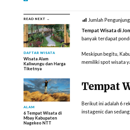
READ NEXT →
Jumlah Pengunjung
Tempat Wisata di Jo
banyak terdapat pond
DAFTAR WISATA
Meskipun begitu, Kabup
Wisata Alam
memiliki spot wisata y
Kaliwungu dan Harga
Tiketnya
Tempat W
Berikut ini adalah 6 
ALAM
instagenic dan sedang 
6 Tempat Wisata di
Mbay Kabupaten
Nagekeo NTT