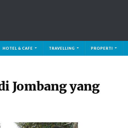
HOTEL & CAFE
TRAVELLING
PROPERTI
 di Jombang yang