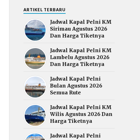
ARTIKEL TERBARU
Jadwal Kapal Pelni KM
Sirimau Agustus 2026
Dan Harga Tiketnya
Jadwal Kapal Pelni KM
Lambelu Agustus 2026
Dan Harga Tiketnya
Jadwal Kapal Pelni
Bulan Agustus 2026
Semua Rute
Jadwal Kapal Pelni KM
Wilis Agustus 2026 Dan
Harga Tiketnya
Jadwal Kapal Pelni