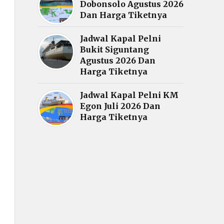
Dobonsolo Agustus 2026
Dan Harga Tiketnya
Jadwal Kapal Pelni
Bukit Siguntang
Agustus 2026 Dan
Harga Tiketnya
Jadwal Kapal Pelni KM
Egon Juli 2026 Dan
Harga Tiketnya