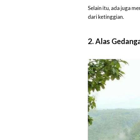
Selain itu, ada juga m
dari ketinggian.
2. Alas Gedan