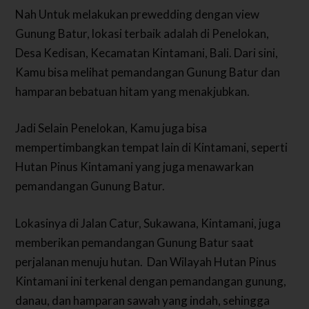
Nah Untuk melakukan prewedding dengan view
Gunung Batur, lokasi terbaik adalah di Penelokan,
Desa Kedisan, Kecamatan Kintamani, Bali. Dari sini,
Kamu bisa melihat pemandangan Gunung Batur dan
hamparan bebatuan hitam yang menakjubkan.
Jadi Selain Penelokan, Kamu juga bisa
mempertimbangkan tempat lain di Kintamani, seperti
Hutan Pinus Kintamani yang juga menawarkan
pemandangan Gunung Batur.
Lokasinya di Jalan Catur, Sukawana, Kintamani, juga
memberikan pemandangan Gunung Batur saat
perjalanan menuju hutan. Dan Wilayah Hutan Pinus
Kintamani ini terkenal dengan pemandangan gunung,
danau, dan hamparan sawah yang indah, sehingga