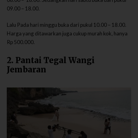
09.00 – 18.00.
Lalu Pada hari minggu buka dari pukul 10.00 – 18.00.
Harga yang ditawarkan juga cukup murah kok, hanya
Rp 500.000.
2. Pantai Tegal Wangi
Jembaran