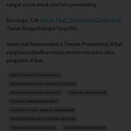
sangat cocok untuk sesi foto prewedding
Baca juga : Cek
Harga Tiket The Blooms Garden Bali
,
Taman Bunga Bedugul Yang Hits
Itulah tadi Rekomendasi 6 Tempat Prewedding di Bali
yang biasa dijadikan lokasi pemotretan para calon
pengantin di Bali.
AIR TERJUN TUKAD UNDA
MONUMEN BAJRA SANDHI RENON
MONUMEN BAJRA SHANDI
PANTAI SAWANGAN
PANTAI SAWANGAN BALI
PANTAI TEGAL WANGI JEMBARAN
PREWEDDING DI GUNUNG BATUR
TAMAN KARANGASAEM
TAMAN KARANGASEM