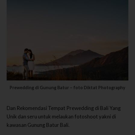
Prewedding di Gunung Batur – foto Diktat Photography
Dan Rekomendasi Tempat Prewedding di Bali Yang
Unik dan seru untuk melaukan fotoshoot yakni di
kawasan Gunung Batur Bali.