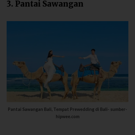
3. Pantai Sawangan
Pantai Sawangan Bali, Tempat Prewedding di Bali- sumber-
hipwee.com