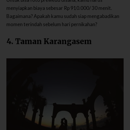
menyiapkan biaya sebesar Rp 910.000/ 30 menit.
Bagaimana? Apakah kamu sudah siap mengabadikan
momen terindah sebelum hari pernikahan?
4. Taman Karangasem