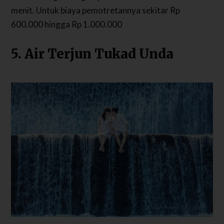
menit. Untuk biaya pemotretannya sekitar Rp
600.000 hingga Rp 1.000.000
5. Air Terjun Tukad Unda