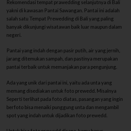
Rekomendasi tempat prawedding selanjutnya di Bali
yakni di kawasan Pantai Sawangan. Pantai ini adalah
salah satu Tempat Prewedding di Bali yang paling
banyak dikunjungi wisatawan baik luar maupun dalam
negeri.
Pantai yang indah dengan pasir putih, air yang jernih,
jarang ditemukan sampah, dan pastinya merupakan
pantai terbaik untuk memanjakan para pengunjung.
Ada yang unik dari pantai ini, yaitu ada unta yang
memang disediakan untuk foto prewedd. Misalnya
Seperti terlihat pada foto diatas, pasangan yang ingin
berfoto bisa menaiki punggung unta dan mengambil
spot yang indah untuk dijadikan foto prewedd.
Untuk bisa foto prewedd disana, kamu harus