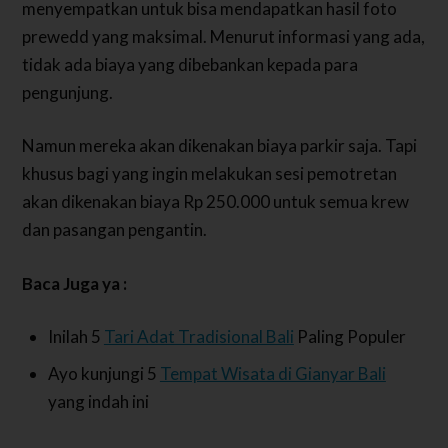
menyempatkan untuk bisa mendapatkan hasil foto
prewedd yang maksimal. Menurut informasi yang ada,
tidak ada biaya yang dibebankan kepada para
pengunjung.
Namun mereka akan dikenakan biaya parkir saja. Tapi
khusus bagi yang ingin melakukan sesi pemotretan
akan dikenakan biaya Rp 250.000 untuk semua krew
dan pasangan pengantin.
Baca Juga ya :
Inilah 5
Tari Adat Tradisional Bali
Paling Populer
Ayo kunjungi 5
Tempat Wisata di Gianyar Bali
yang indah ini