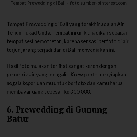
Tempat Prewedding di Bali – foto sumber-pinterest.com
Tempat Prewedding di Bali yang terakhir adalah Air
Terjun Tukad Unda. Tempat ini unik dijadikan sebagai
tempat sesi pemotretan, karena sensasi berfoto di air
terjun jarang terjadi dan di Bali menyediakan ini.
Hasil foto mu akan terlihat sangat keren dengan
gemercik air yang mengalir. Krew photo menyiapkan
segala keperluan mu untuk berfoto dan kamu harus
membayar uang sebesar Rp 300.000.
6. Prewedding di Gunung
Batur