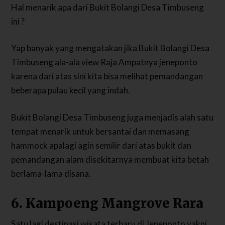
Hal menarik apa dari Bukit Bolangi Desa Timbuseng
ini ?
Yap banyak yang mengatakan jika Bukit Bolangi Desa
Timbuseng ala-ala view Raja Ampatnya jeneponto
karena dari atas sini kita bisa melihat pemandangan
beberapa pulau kecil yang indah.
Bukit Bolangi Desa Timbuseng juga menjadis alah satu
tempat menarik untuk bersantai dan memasang
hammock apalagi agin semilir dari atas bukit dan
pemandangan alam disekitarnya membuat kita betah
berlama-lama disana.
6. Kampoeng Mangrove Rara
Satu lagi destinasi wisata terbaru di Jeneponto yakni