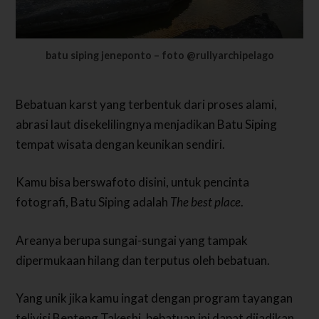
batu siping jeneponto – foto @rullyarchipelago
Bebatuan karst yang terbentuk dari proses alami,
abrasi laut disekelilingnya menjadikan Batu Siping
tempat wisata dengan keunikan sendiri.
Kamu bisa berswafoto disini, untuk pencinta
fotografi, Batu Siping adalah
The best place
.
Areanya berupa sungai-sungai yang tampak
dipermukaan hilang dan terputus oleh bebatuan.
Yang unik jika kamu ingat dengan program tayangan
telivisi Benteng Takeshi, bebatuan ini dapat dijadikan