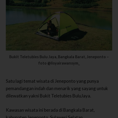
Bukit Teletubies Bulu Jaya, Bangkala Barat, Jeneponto –
foto @lisyairawansym_
Satu lagi temat wisata di Jeneponto yang punya
pemandangan indah dan menarik yang sayang untuk
dilewatkan yakni Bukit Teletubies BuluJaya.
Kawasan wisata ini berada di Bangkala Barat,
kabupaten Jeneponto, Sulawesi Selatan.