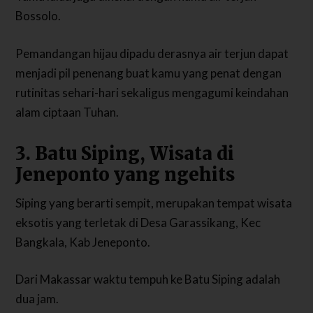
Bossolo.
Pemandangan hijau dipadu derasnya air terjun dapat
menjadi pil penenang buat kamu yang penat dengan
rutinitas sehari-hari sekaligus mengagumi keindahan
alam ciptaan Tuhan.
3. Batu Siping, Wisata di
Jeneponto yang ngehits
Siping yang berarti sempit, merupakan tempat wisata
eksotis yang terletak di Desa Garassikang, Kec
Bangkala, Kab Jeneponto.
Dari Makassar waktu tempuh ke Batu Siping adalah
dua jam.