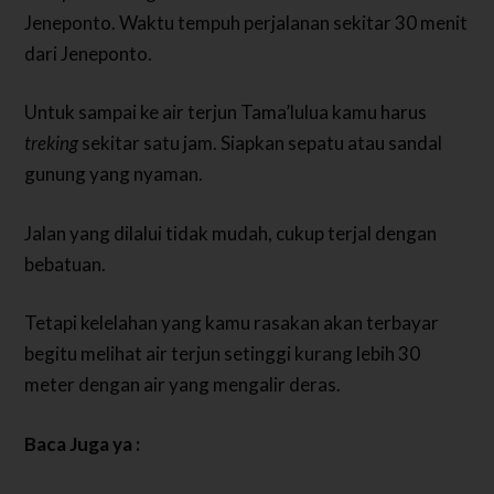
Jeneponto. Waktu tempuh perjalanan sekitar 30 menit
dari Jeneponto.
Untuk sampai ke air terjun Tama’lulua kamu harus
treking
sekitar satu jam. Siapkan sepatu atau sandal
gunung yang nyaman.
Jalan yang dilalui tidak mudah, cukup terjal dengan
bebatuan.
Tetapi kelelahan yang kamu rasakan akan terbayar
begitu melihat air terjun setinggi kurang lebih 30
meter dengan air yang mengalir deras.
Baca Juga ya :