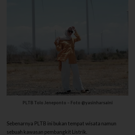
PLTB Tolo Jeneponto – Foto @yasinharsaini
Sebenarnya PLTB ini bukan tempat wisata namun
sebuah kawasan pembangkit Listrik.