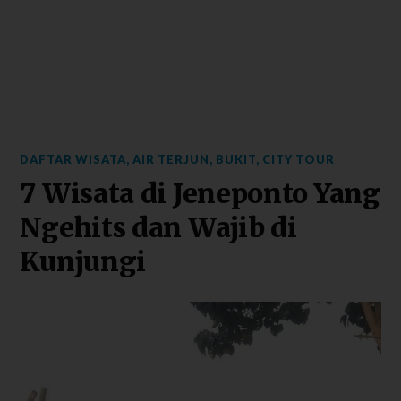
DAFTAR WISATA
,
AIR TERJUN
,
BUKIT
,
CITY TOUR
7 Wisata di Jeneponto Yang
Ngehits dan Wajib di
Kunjungi