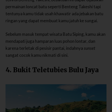
permainan loncat batu seperti Benteng Takeshi tapi
tentunya kamu tidak usah khawatir ada jebakan batu
ringan yang dapat membuat kamu jatuh ke sungai.
Sebelum masuk tempat wisata Batu Siping, kamu akan
mendapati juga hamparan luas pohon lontar, dan
karena terletak di pesisir pantai, indahnya
sunset
sangat cocok kamu nikmati di sini.
4. Bukit Teletubies Bulu Jaya