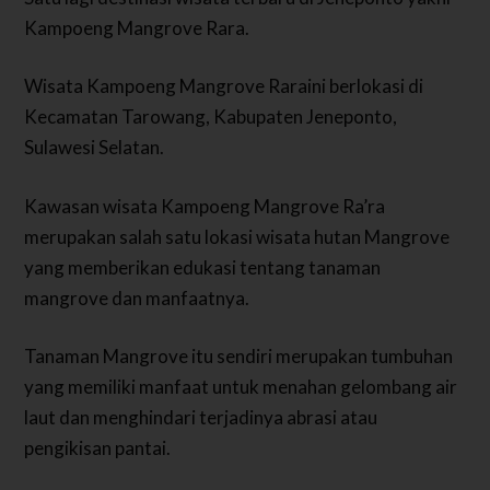
Kampoeng Mangrove Rara.
Wisata Kampoeng Mangrove Raraini berlokasi di
Kecamatan Tarowang, Kabupaten Jeneponto,
Sulawesi Selatan.
Kawasan wisata Kampoeng Mangrove Ra’ra
merupakan salah satu lokasi wisata hutan Mangrove
yang memberikan edukasi tentang tanaman
mangrove dan manfaatnya.
Tanaman Mangrove itu sendiri merupakan tumbuhan
yang memiliki manfaat untuk menahan gelombang air
laut dan menghindari terjadinya abrasi atau
pengikisan pantai.