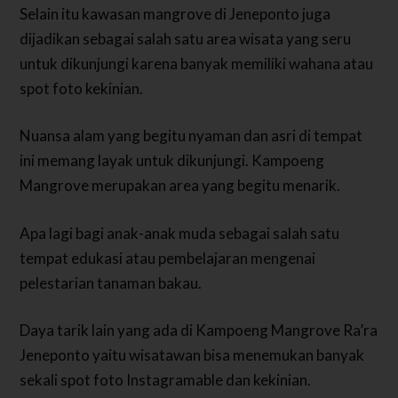
Selain itu kawasan mangrove di Jeneponto juga
dijadikan sebagai salah satu area wisata yang seru
untuk dikunjungi karena banyak memiliki wahana atau
spot foto kekinian.
Nuansa alam yang begitu nyaman dan asri di tempat
ini memang layak untuk dikunjungi. Kampoeng
Mangrove merupakan area yang begitu menarik.
Apa lagi bagi anak-anak muda sebagai salah satu
tempat edukasi atau pembelajaran mengenai
pelestarian tanaman bakau.
Daya tarik lain yang ada di Kampoeng Mangrove Ra’ra
Jeneponto yaitu wisatawan bisa menemukan banyak
sekali spot foto Instagramable dan kekinian.