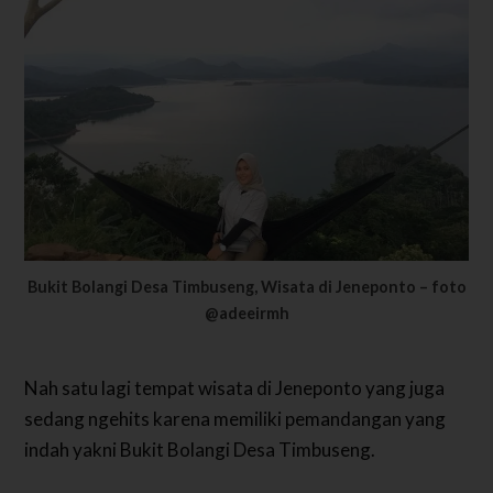
Bukit Bolangi Desa Timbuseng, Wisata di Jeneponto – foto
@adeeirmh
Nah satu lagi tempat wisata di Jeneponto yang juga
sedang ngehits karena memiliki pemandangan yang
indah yakni Bukit Bolangi Desa Timbuseng.