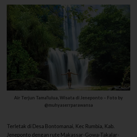
Air Terjun Tama’lulua, Wisata di Jeneponto – Foto by
@muhyaserrparawansa
Terletak di Desa Bontomanai, Kec Rumbia, Kab.
Jeneponto dengan rute Makassar-Gowa-Takalar-