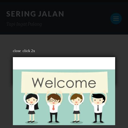
SERING JALAN
Tapi Ingat Pulang
close
click 2x