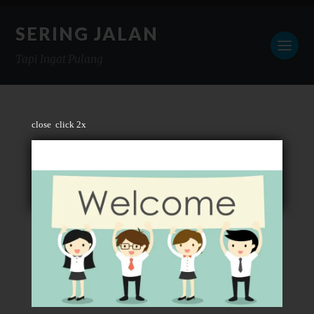
SERING JALAN
Tapi Ingat Pulang
close
click 2x