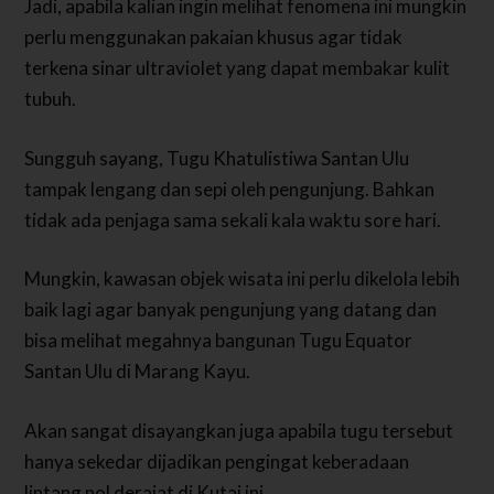
Jadi, apabila kalian ingin melihat fenomena ini mungkin
perlu menggunakan pakaian khusus agar tidak
terkena sinar ultraviolet yang dapat membakar kulit
tubuh.
Sungguh sayang, Tugu Khatulistiwa Santan Ulu
tampak lengang dan sepi oleh pengunjung. Bahkan
tidak ada penjaga sama sekali kala waktu sore hari.
Mungkin, kawasan objek wisata ini perlu dikelola lebih
baik lagi agar banyak pengunjung yang datang dan
bisa melihat megahnya bangunan Tugu Equator
Santan Ulu di Marang Kayu.
Akan sangat disayangkan juga apabila tugu tersebut
hanya sekedar dijadikan pengingat keberadaan
lintang nol derajat di Kutai ini.