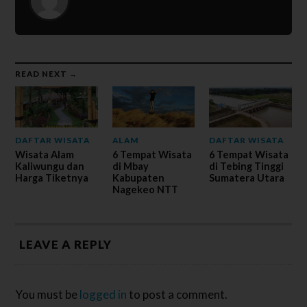
READ NEXT →
DAFTAR WISATA
ALAM
DAFTAR WISATA
Wisata Alam
6 Tempat Wisata
6 Tempat Wisata
Kaliwungu dan
di Mbay
di Tebing Tinggi
Harga Tiketnya
Kabupaten
Sumatera Utara
Nagekeo NTT
LEAVE A REPLY
You must be
logged in
to post a comment.