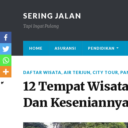
SERING JALAN
Tapi Ingat Pulang
HOME
ASURANSI
PENDIDIKAN
DAFTAR WISATA
,
AIR TERJUN
,
CITY TOUR
,
PA
12 Tempat Wisata
Dan Kesenianny