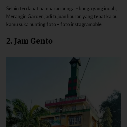
Selain terdapat hamparan bunga – bunga yang indah,
Merangin Garden jadi tujuan liburan yang tepat kalau
kamu suka hunting foto – foto instagramable.
2. Jam Gento