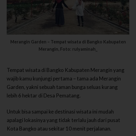
Merangin Garden – Tempat wisata di Bangko Kabupaten
Merangin, Foto: rulyaminah_
Tempat wisata di Bangko Kabupaten Merangin yang
wajib kamu kunjungi pertama – tama ada Merangin
Garden, yakni sebuah taman bunga seluas kurang
lebih 6 hektar di Desa Pematang.
Untuk bisa sampai ke destinasi wisata ini mudah
apalagi lokasinya yang tidak terlalu jauh dari pusat
Kota Bangko atau sekitar 10 menit perjalanan.