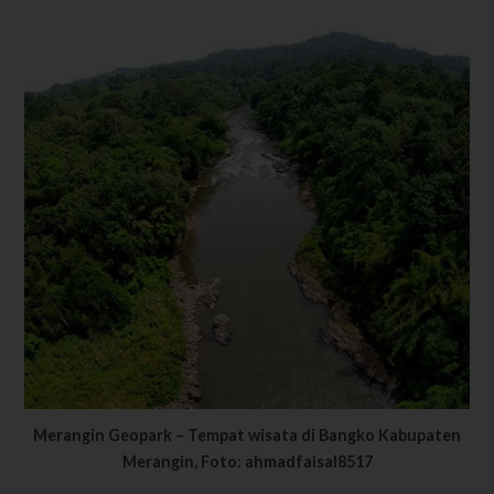
Merangin Geopark – Tempat wisata di Bangko Kabupaten
Merangin, Foto: ahmadfaisal8517