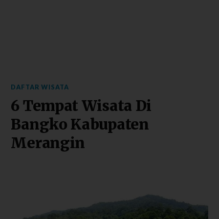
DAFTAR WISATA
6 Tempat Wisata Di
Bangko Kabupaten
Merangin