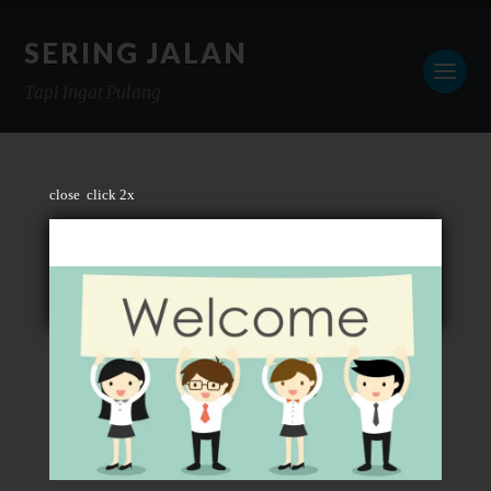
SERING JALAN
Tapi Ingat Pulang
close
click 2x