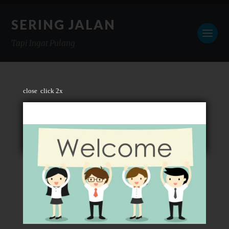
SERING JALAN
Tapi Ingat Pulang
close
click 2x