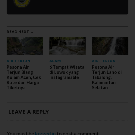
READ NEXT →
AIR TERJUN
ALAM
AIR TERJUN
Pesona Air
6 Tempat Wisata
Pesona Air
Terjun Blang
di Luwuk yang
Terjun Lano di
Kolam Aceh, Cek
Instagramable
Tabalong,
Rute dan Harga
Kalimantan
Tiketnya
Selatan
LEAVE A REPLY
You must be
logged in
to post a comment.