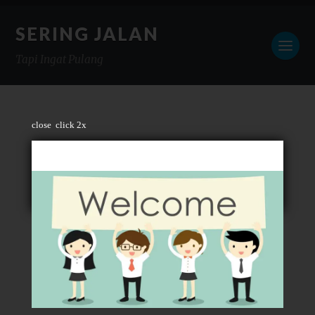
SERING JALAN
Tapi Ingat Pulang
close
click 2x