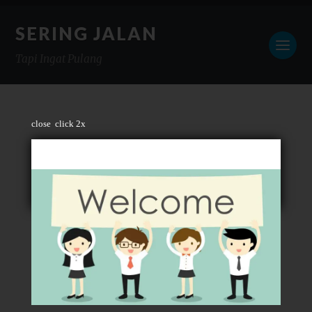
SERING JALAN
Tapi Ingat Pulang
close
click 2x