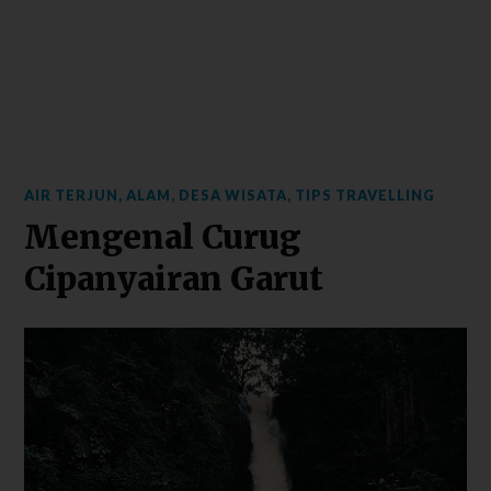
AIR TERJUN
,
ALAM
,
DESA WISATA
,
TIPS TRAVELLING
Mengenal Curug
Cipanyairan Garut