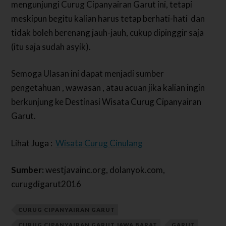
mengunjungi Curug Cipanyairan Garut ini, tetapi
meskipun begitu kalian harus tetap berhati-hati dan
tidak boleh berenang jauh-jauh, cukup dipinggir saja
(itu saja sudah asyik).
Semoga Ulasan ini dapat menjadi sumber
pengetahuan , wawasan , atau acuan jika kalian ingin
berkunjung ke Destinasi Wisata Curug Cipanyairan
Garut.
Lihat Juga :
Wisata Curug Cinulang
Sumber:
westjavainc.org, dolanyok.com,
curugdigarut2016
CURUG CIPANYAIRAN GARUT
CURUG CIPANYAIRAN GARUT JAWA BARAT
GARUT