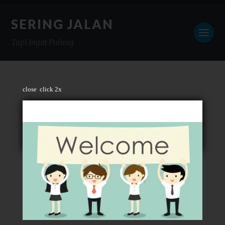
SERING JALAN
Tapi Ingat Pulang
close
click 2x