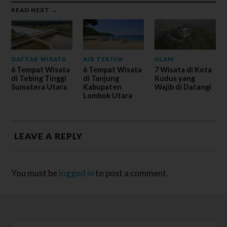
READ NEXT →
DAFTAR WISATA
AIR TERJUN
ALAM
6 Tempat Wisata
6 Tempat Wisata
7 Wisata di Kota
di Tebing Tinggi
di Tanjung
Kudus yang
Sumatera Utara
Kabupaten
Wajib di Datangi
Lombok Utara
LEAVE A REPLY
You must be
logged in
to post a comment.