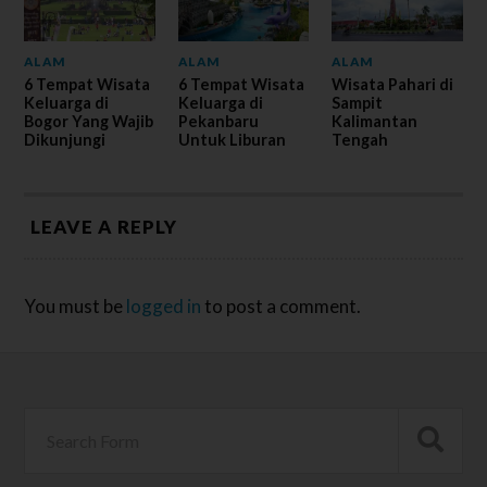
ALAM
ALAM
ALAM
6 Tempat Wisata
6 Tempat Wisata
Wisata Pahari di
Keluarga di
Keluarga di
Sampit
Bogor Yang Wajib
Pekanbaru
Kalimantan
Dikunjungi
Untuk Liburan
Tengah
LEAVE A REPLY
You must be
logged in
to post a comment.