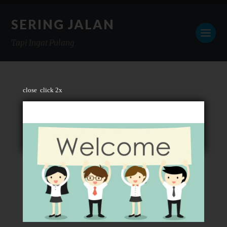
SERING JALAN
Tapi Ingat Pulang
close
click 2x