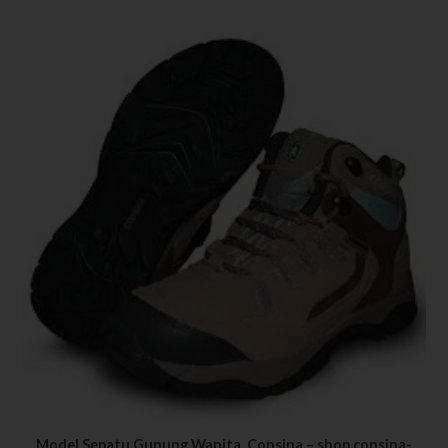
Model Sepatu Gunung Wanita, Consina – shop.consina-