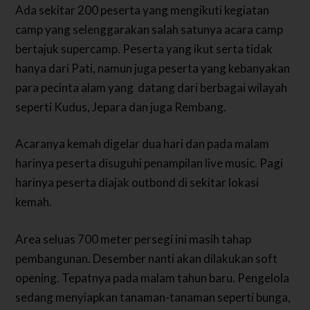
Ada sekitar 200 peserta yang mengikuti kegiatan
camp yang selenggarakan salah satunya acara camp
bertajuk supercamp. Peserta yang ikut serta tidak
hanya dari Pati, namun juga peserta yang kebanyakan
para pecinta alam yang datang dari berbagai wilayah
seperti Kudus, Jepara dan juga Rembang.
Acaranya kemah digelar dua hari dan pada malam
harinya peserta disuguhi penampilan live music. Pagi
harinya peserta diajak outbond di sekitar lokasi
kemah.
Area seluas 700 meter persegi ini masih tahap
pembangunan. Desember nanti akan dilakukan soft
opening. Tepatnya pada malam tahun baru. Pengelola
sedang menyiapkan tanaman-tanaman seperti bunga,