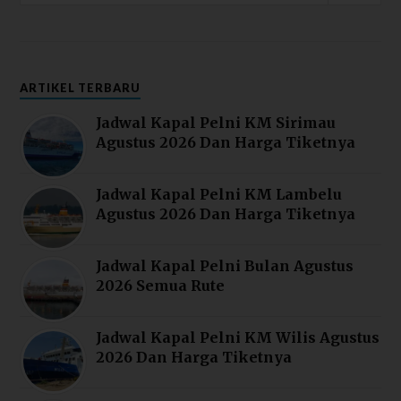
ARTIKEL TERBARU
Jadwal Kapal Pelni KM Sirimau
Agustus 2026 Dan Harga Tiketnya
Jadwal Kapal Pelni KM Lambelu
Agustus 2026 Dan Harga Tiketnya
Jadwal Kapal Pelni Bulan Agustus
2026 Semua Rute
Jadwal Kapal Pelni KM Wilis Agustus
2026 Dan Harga Tiketnya