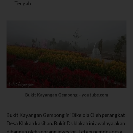
Tengah
Bukit Kayangan Gembong – youtube.com
Bukit Kayangan Gembong ini Dikelola Oleh perangkat
Desa Klakah kasihan
.
Bukit Ds klakah ini awalnya akan
dibangun oleh seorang investor. Tetapi pemdes desa