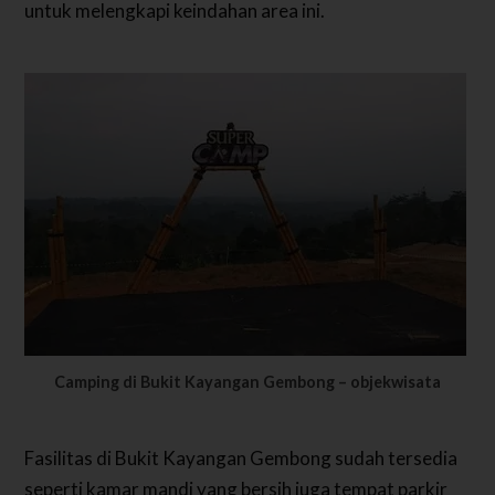
untuk melengkapi keindahan area ini.
Camping di Bukit Kayangan Gembong – objekwisata
Fasilitas di Bukit Kayangan Gembong sudah tersedia
seperti kamar mandi yang bersih juga tempat parkir