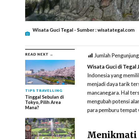
Wisata Guci Tegal - Sumber : wisatategal.com
READ NEXT →
Jumlah Pengunjung
Wisata Guci di Tegal
Indonesia yang memil
menjadi daya tarik ter
TIPS TRAVELLING
mancanegara. Hal ter
Tinggal Sebulan di
mengubah potensi alam
Tokyo, Pilih Area
Mana?
para pemburu tempat 
Menikmati P