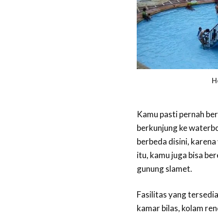
H
Kamu pasti pernah ber
berkunjung ke waterb
berbeda disini, karen
itu, kamu juga bisa b
gunung slamet.
Fasilitas yang tersedi
kamar bilas, kolam re