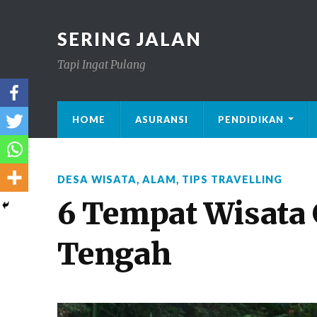
SERING JALAN
Tapi Ingat Pulang
HOME
ASURANSI
PENDIDIKAN
DESA WISATA
,
ALAM
,
TIPS TRAVELLING
6 Tempat Wisata 
Tengah