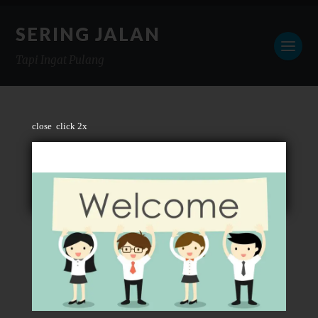
SERING JALAN
Tapi Ingat Pulang
close
click 2x