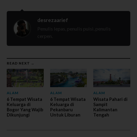
desrezaarief
Penulis lepas, penulis puisi, penulis
cerpen.
READ NEXT →
ALAM
ALAM
ALAM
6 Tempat Wisata
6 Tempat Wisata
Wisata Pahari di
Keluarga di
Keluarga di
Sampit
Bogor Yang Wajib
Pekanbaru
Kalimantan
Dikunjungi
Untuk Liburan
Tengah