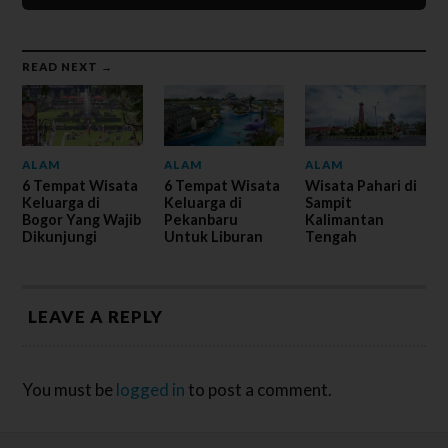
READ NEXT →
ALAM
ALAM
ALAM
6 Tempat Wisata
6 Tempat Wisata
Wisata Pahari di
Keluarga di
Keluarga di
Sampit
Bogor Yang Wajib
Pekanbaru
Kalimantan
Dikunjungi
Untuk Liburan
Tengah
LEAVE A REPLY
You must be
logged in
to post a comment.