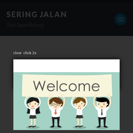
SERING JALAN
Tapi Ingat Pulang
close
click 2x