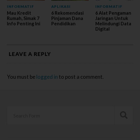
INFORMATIF
APLIKASI
INFORMATIF
Mau Kredit
6 Rekomendasi
6 Alat Pengaman
Rumah, Simak 7
Pinjaman Dana
Jaringan Untuk
Info Penting Ini
Pendidikan
Melindungi Data
Digital
LEAVE A REPLY
You must be
logged in
to post a comment.