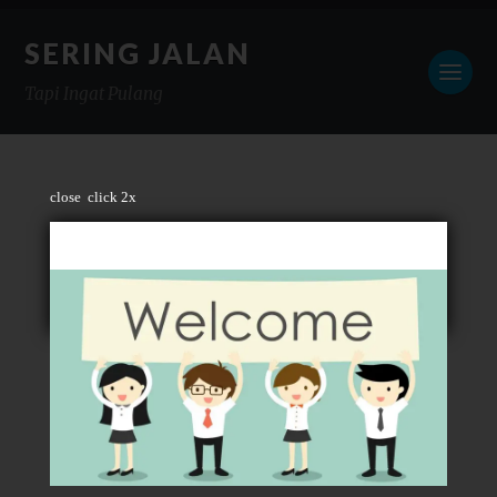
SERING JALAN
Tapi Ingat Pulang
close
click 2x