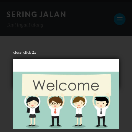
SERING JALAN
Tapi Ingat Pulang
close
click 2x