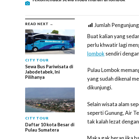
READ NEXT →
Jumlah Pengunjung
Buat kalian yang sedan
perlu khwatir lagi me
lombok
sendiri dengan
CITY TOUR
Sewa Bus Pariwisata di
Pulau Lombok memang m
Jabodetabek, Ini
Pilihanya
yang sudah dikenal m
dikunjungi.
Selain wisata alam sep
seperti Gunung, Air T
CITY TOUR
tak kalah lezat denga
Daftar 10 kota Besar di
Pulau Sumatera
Maka gak heran jika b