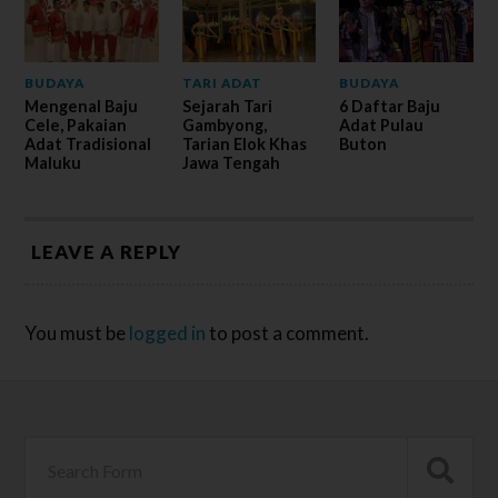
BUDAYA
TARI ADAT
BUDAYA
Mengenal Baju
Sejarah Tari
6 Daftar Baju
Cele, Pakaian
Gambyong,
Adat Pulau
Adat Tradisional
Tarian Elok Khas
Buton
Maluku
Jawa Tengah
LEAVE A REPLY
You must be
logged in
to post a comment.