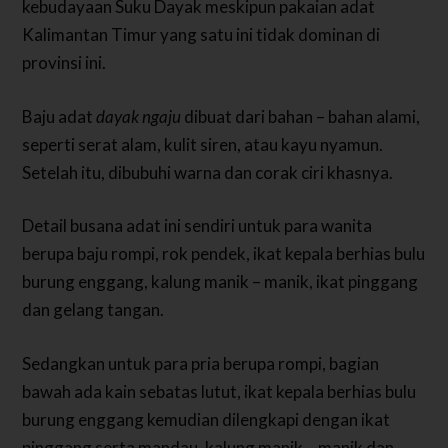
kebudayaan Suku Dayak meskipun pakaian adat
Kalimantan Timur yang satu ini tidak dominan di
provinsi ini.
Baju adat
dayak ngaju
dibuat dari bahan – bahan alami,
seperti serat alam, kulit siren, atau kayu nyamun.
Setelah itu, dibubuhi warna dan corak ciri khasnya.
Detail busana adat ini sendiri untuk para wanita
berupa baju rompi, rok pendek, ikat kepala berhias bulu
burung enggang, kalung manik – manik, ikat pinggang
dan gelang tangan.
Sedangkan untuk para pria berupa rompi, bagian
bawah ada kain sebatas lutut, ikat kepala berhias bulu
burung enggang kemudian dilengkapi dengan ikat
pinggang serta mandau, kalung manik – manik dan