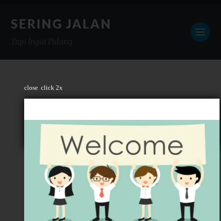
SERING JALAN
Tapi Ingat Pulang
close
click 2x