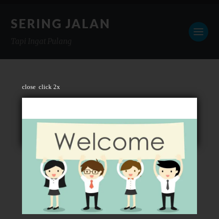
SERING JALAN
Tapi Ingat Pulang
close
click 2x