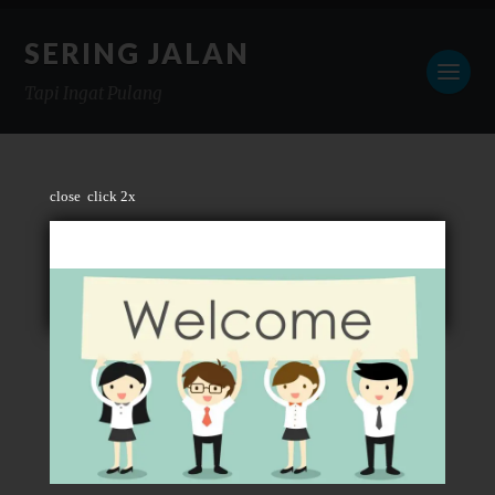
SERING JALAN
Tapi Ingat Pulang
close
click 2x