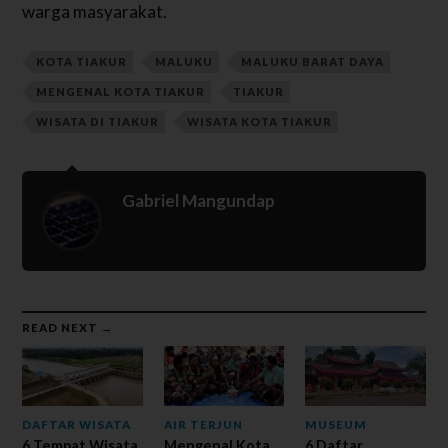
warga masyarakat.
KOTA TIAKUR
MALUKU
MALUKU BARAT DAYA
MENGENAL KOTA TIAKUR
TIAKUR
WISATA DI TIAKUR
WISATA KOTA TIAKUR
Gabriel Mangundap
READ NEXT →
DAFTAR WISATA
AIR TERJUN
MUSEUM
6 Tempat Wisata
Mengenal Kota
6 Daftar