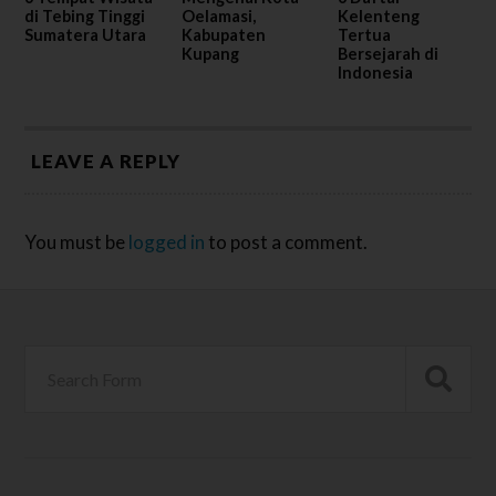
di Tebing Tinggi
Oelamasi,
Kelenteng
Sumatera Utara
Kabupaten
Tertua
Kupang
Bersejarah di
Indonesia
LEAVE A REPLY
You must be
logged in
to post a comment.