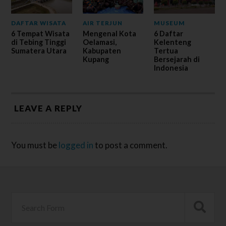
DAFTAR WISATA
AIR TERJUN
MUSEUM
6 Tempat Wisata
Mengenal Kota
6 Daftar
di Tebing Tinggi
Oelamasi,
Kelenteng
Sumatera Utara
Kabupaten
Tertua
Kupang
Bersejarah di
Indonesia
LEAVE A REPLY
You must be
logged in
to post a comment.