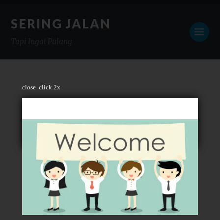
SERING JALAN
Tapi Ingat Pulang
close
click 2x