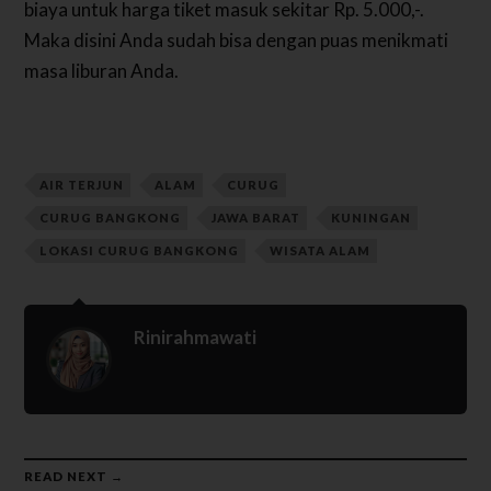
biaya untuk harga tiket masuk sekitar Rp. 5.000,-.
Maka disini Anda sudah bisa dengan puas menikmati
masa liburan Anda.
AIR TERJUN
ALAM
CURUG
CURUG BANGKONG
JAWA BARAT
KUNINGAN
LOKASI CURUG BANGKONG
WISATA ALAM
Rinirahmawati
READ NEXT →