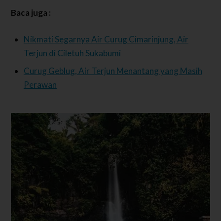
Baca juga :
Nikmati Segarnya Air Curug Cimarinjung, Air
Terjun di Ciletuh Sukabumi
Curug Geblug, Air Terjun Menantang yang Masih
Perawan