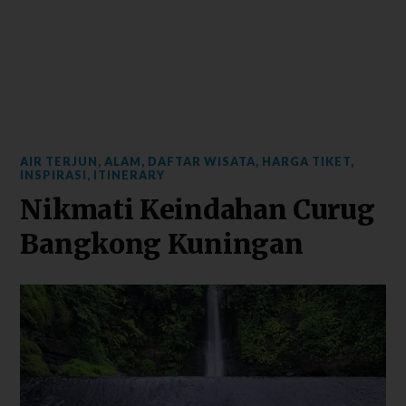
AIR TERJUN
,
ALAM
,
DAFTAR WISATA
,
HARGA TIKET
,
INSPIRASI
,
ITINERARY
Nikmati Keindahan Curug
Bangkong Kuningan