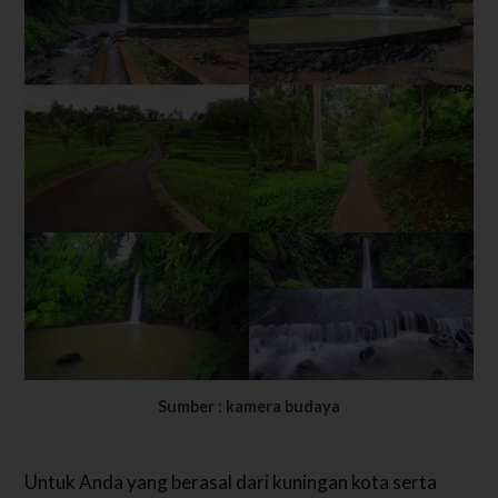
Sumber : kamera budaya
Untuk Anda yang berasal dari kuningan kota serta