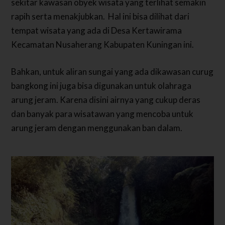
sekitar kawasan obyek wisata yang terlihat semakin
rapih serta menakjubkan. Hal ini bisa dilihat dari
tempat wisata yang ada di Desa Kertawirama
Kecamatan Nusaherang Kabupaten Kuningan ini.
Bahkan, untuk aliran sungai yang ada dikawasan curug
bangkong ini juga bisa digunakan untuk olahraga
arung jeram. Karena disini airnya yang cukup deras
dan banyak para wisatawan yang mencoba untuk
arung jeram dengan menggunakan ban dalam.