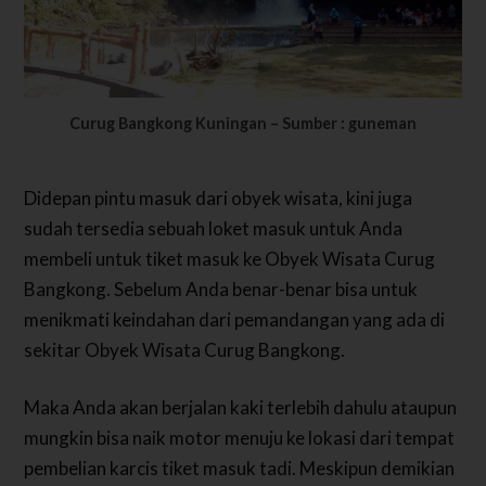
Curug Bangkong Kuningan – Sumber : guneman
Didepan pintu masuk dari obyek wisata, kini juga
sudah tersedia sebuah loket masuk untuk Anda
membeli untuk tiket masuk ke Obyek Wisata Curug
Bangkong. Sebelum Anda benar-benar bisa untuk
menikmati keindahan dari pemandangan yang ada di
sekitar Obyek Wisata Curug Bangkong.
Maka Anda akan berjalan kaki terlebih dahulu ataupun
mungkin bisa naik motor menuju ke lokasi dari tempat
pembelian karcis tiket masuk tadi. Meskipun demikian