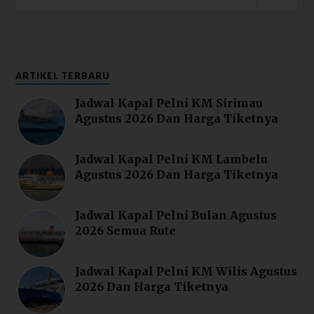
ARTIKEL TERBARU
Jadwal Kapal Pelni KM Sirimau
Agustus 2026 Dan Harga Tiketnya
Jadwal Kapal Pelni KM Lambelu
Agustus 2026 Dan Harga Tiketnya
Jadwal Kapal Pelni Bulan Agustus
2026 Semua Rute
Jadwal Kapal Pelni KM Wilis Agustus
2026 Dan Harga Tiketnya