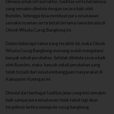
Dimana untuk infrastruktur, fasilitas serta hal lainnya
yang semakin dikelola dengan secara baik oleh
Bumdes. Sehingga bisa membuat para wisatawan
semakin nyaman serta betah berlama-lama berada di
Obyek Wisata Curug Bangkong ini.
Dalam beberapa tahun yang terakhir ini, maka Obyek
Wisata Curug Bangkong memang sudah mengalami
banyak sekali perubahan. Setelah dikelola secara baik
oleh Bumdes, maka banyak sekali perubahan yang
telah terjadi dari wisata kebanggaan masyarakat di
Kabupaten Kuningan ini.
Dimulai dari berbagai fasilitas jalan yang kini semakin
baik sampai para wisatawan tidak takut lagi akan
tergelincir ketika menuju ke curug bangkong.