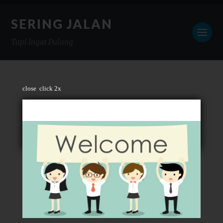
SERING JALAN
Tapi Ingat Pulang
close
click 2x