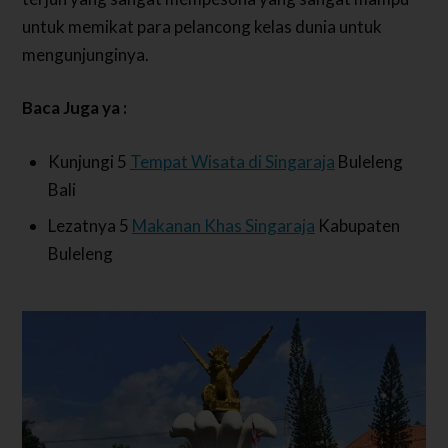
untuk memikat para pelancong kelas dunia untuk
mengunjunginya.
Baca Juga ya :
Kunjungi 5
Tempat Wisata di Singaraja
Buleleng
Bali
Lezatnya 5
Makanan Khas Singaraja
Kabupaten
Buleleng