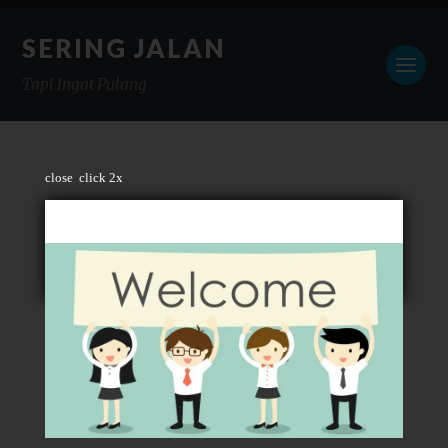
SERING JALAN
Tapi Ingat Pulang
close
click 2x