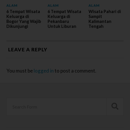
ALAM
ALAM
ALAM
6 Tempat Wisata
6 Tempat Wisata
Wisata Pahari di
Keluarga di
Keluarga di
Sampit
Bogor Yang Wajib
Pekanbaru
Kalimantan
Dikunjungi
Untuk Liburan
Tengah
LEAVE A REPLY
You must be
logged in
to post a comment.