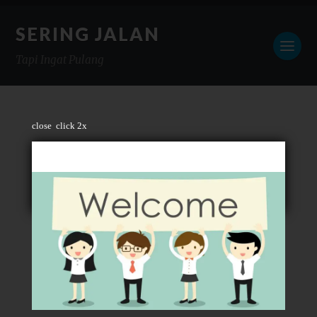
SERING JALAN
Tapi Ingat Pulang
close
click 2x