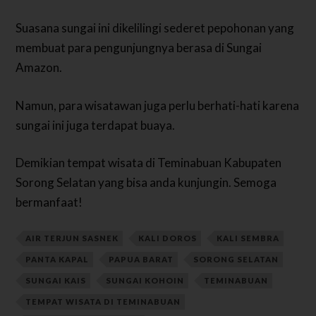
Suasana sungai ini dikelilingi sederet pepohonan yang
membuat para pengunjungnya berasa di Sungai
Amazon.
Namun, para wisatawan juga perlu berhati-hati karena
sungai ini juga terdapat buaya.
Demikian tempat wisata di Teminabuan Kabupaten
Sorong Selatan yang bisa anda kunjungin. Semoga
bermanfaat!
AIR TERJUN SASNEK
KALI DOROS
KALI SEMBRA
PANTA KAPAL
PAPUA BARAT
SORONG SELATAN
SUNGAI KAIS
SUNGAI KOHOIN
TEMINABUAN
TEMPAT WISATA DI TEMINABUAN