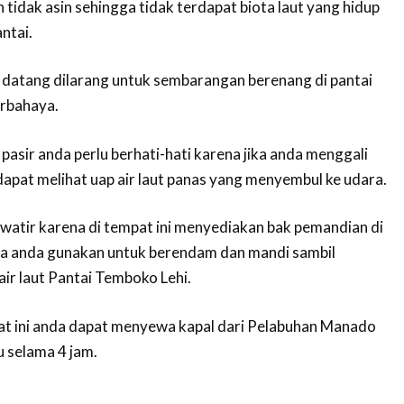
pun tidak asin sehingga tidak terdapat biota laut yang hidup
ntai.
datang dilarang untuk sembarangan berenang di pantai
erbahaya.
asir anda perlu berhati-hati karena jika anda menggali
dapat melihat uap air laut panas yang menyembul ke udara.
watir karena di tempat ini menyediakan bak pemandian di
isa anda gunakan untuk berendam dan mandi sambil
ir laut Pantai Temboko Lehi.
at ini anda dapat menyewa kapal dari Pelabuhan Manado
 selama 4 jam.