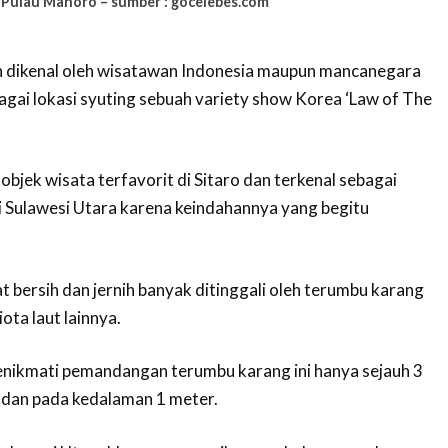
Pulau Mahoro – sumber : gocelebes.com
 dikenal oleh wisatawan Indonesia maupun mancanegara
agai lokasi syuting sebuah variety show Korea ‘Law of The
 objek wisata terfavorit di Sitaro dan terkenal sebagai
i Sulawesi Utara karena keindahannya yang begitu
t bersih dan jernih banyak ditinggali oleh terumbu karang
ta laut lainnya.
nikmati pemandangan terumbu karang ini hanya sejauh 3
i dan pada kedalaman 1 meter.