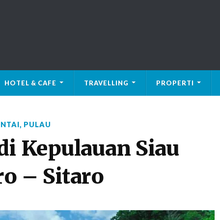
HOTEL & CAFE
TRAVELLING
PROPERTI
NTAI
,
PULAU
di Kepulauan Siau
o – Sitaro