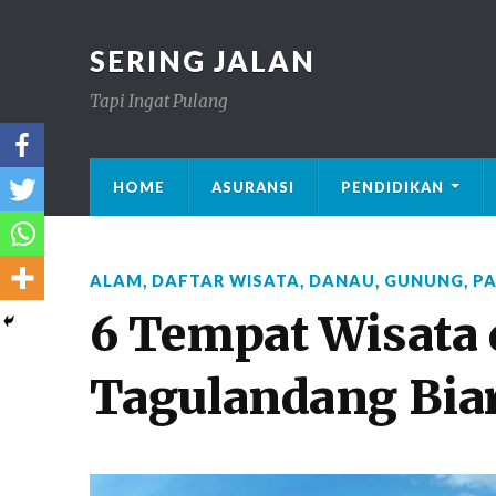
SERING JALAN
Tapi Ingat Pulang
HOME
ASURANSI
PENDIDIKAN
ALAM
,
DAFTAR WISATA
,
DANAU
,
GUNUNG
,
PA
6 Tempat Wisata 
Tagulandang Biar