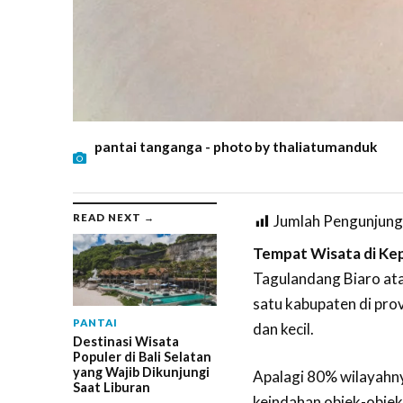
pantai tanganga - photo by thaliatumanduk
READ NEXT →
Jumlah Pengunjung
Tempat Wisata di Kep
Tagulandang Biaro ata
satu kabupaten di prov
PANTAI
dan kecil.
Destinasi Wisata
Populer di Bali Selatan
yang Wajib Dikunjungi
Apalagi 80% wilayahny
Saat Liburan
keindahan objek-objek