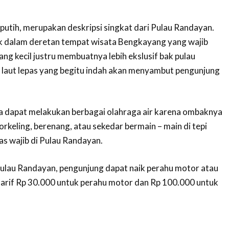
 putih, merupakan deskripsi singkat dari Pulau Randayan.
 dalam deretan tempat wisata Bengkayang yang wajib
ang kecil justru membuatnya lebih ekslusif bak pulau
laut lepas yang begitu indah akan menyambut pengunjung
uga dapat melakukan berbagai olahraga air karena ombaknya
rkeling, berenang, atau sekedar bermain – main di tepi
tas wajib di Pulau Randayan.
ulau Randayan, pengunjung dapat naik perahu motor atau
tarif Rp 30.000 untuk perahu motor dan Rp 100.000 untuk