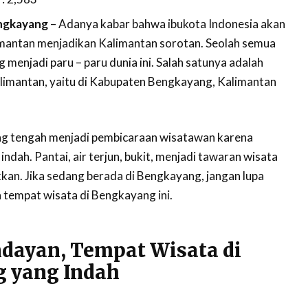
ngkayang
– Adanya kabar bahwa ibukota Indonesia akan
imantan menjadikan Kalimantan sorotan. Seolah semua
g menjadi paru – paru dunia ini. Salah satunya adalah
limantan, yaitu di Kabupaten Bengkayang, Kalimantan
 tengah menjadi pembicaraan wisatawan karena
dah. Pantai, air terjun, bukit, menjadi tawaran wisata
kkan. Jika sedang berada di Bengkayang, jangan lupa
tempat wisata di Bengkayang ini.
ndayan, Tempat Wisata di
 yang Indah