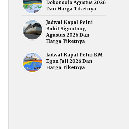
Dobonsolo Agustus 2026
Dan Harga Tiketnya
Jadwal Kapal Pelni
Bukit Siguntang
Agustus 2026 Dan
Harga Tiketnya
Jadwal Kapal Pelni KM
Egon Juli 2026 Dan
Harga Tiketnya