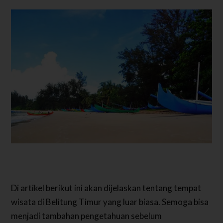
Di artikel berikut ini akan dijelaskan tentang tempat
wisata di Belitung Timur yang luar biasa. Semoga bisa
menjadi tambahan pengetahuan sebelum