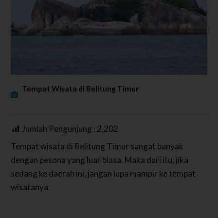
Tempat Wisata di Belitung Timur
Jumlah Pengunjung :
2,202
Tempat wisata di Belitung Timur sangat banyak
dengan pesona yang luar biasa. Maka dari itu, jika
sedang ke daerah ini, jangan lupa mampir ke tempat
wisatanya.