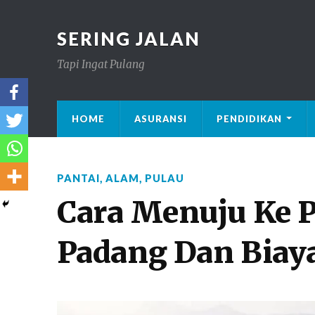
SERING JALAN
Tapi Ingat Pulang
HOME
ASURANSI
PENDIDIKAN
PANTAI
,
ALAM
,
PULAU
Cara Menuju Ke P
Padang Dan Biay