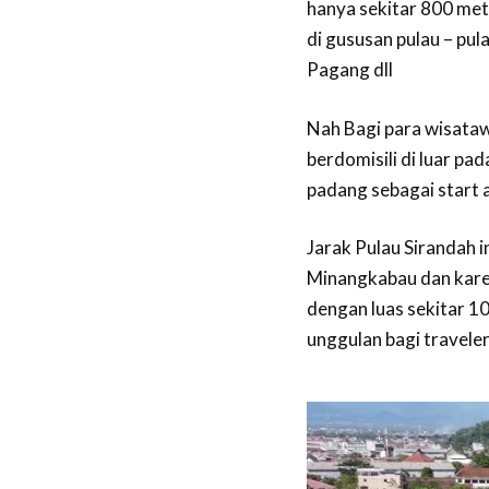
hanya sekitar 800 mete
di gususan pulau – pula
Pagang dll
Nah Bagi para wisataw
berdomisili di luar pa
padang sebagai start a
Jarak Pulau Sirandah i
Minangkabau dan karen
dengan luas sekitar 10
unggulan bagi traveler