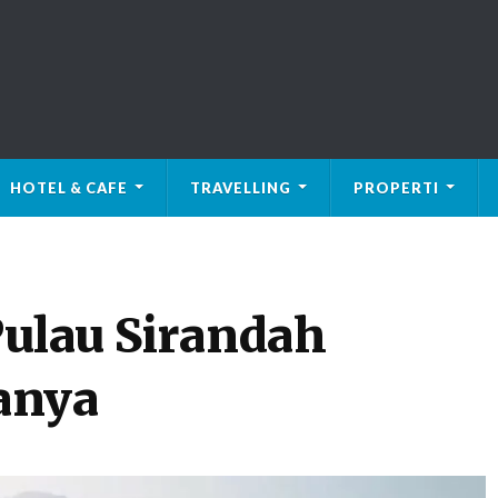
HOTEL & CAFE
TRAVELLING
PROPERTI
ulau Sirandah
anya