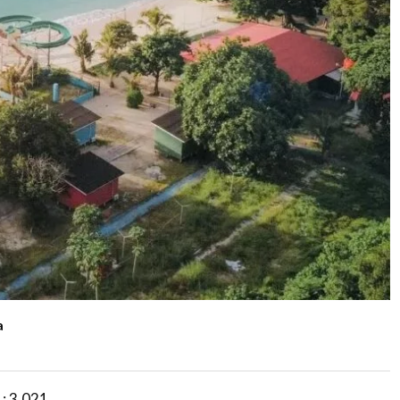
a
 :
3,021