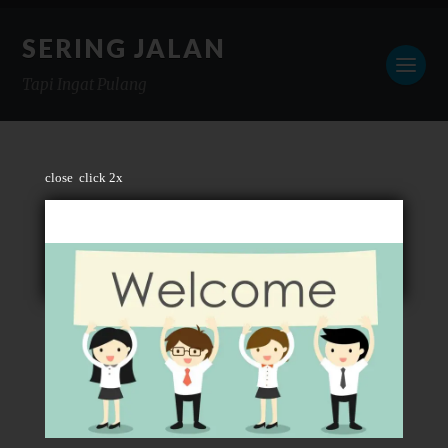
SERING JALAN
Tapi Ingat Pulang
close
click 2x