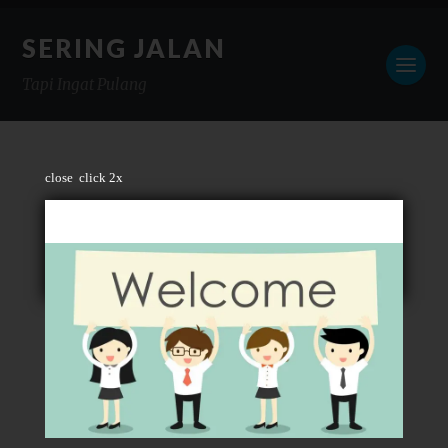
SERING JALAN
Tapi Ingat Pulang
close
click 2x