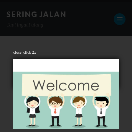
SERING JALAN
Tapi Ingat Pulang
close
click 2x