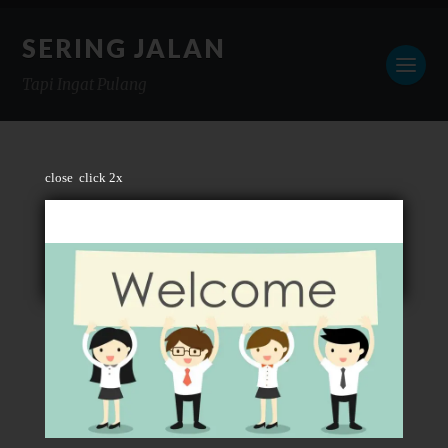
SERING JALAN
Tapi Ingat Pulang
close
click 2x