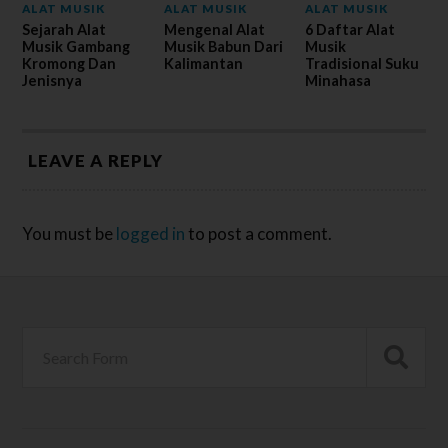
ALAT MUSIK
ALAT MUSIK
ALAT MUSIK
Sejarah Alat
Mengenal Alat
6 Daftar Alat
Musik Gambang
Musik Babun Dari
Musik
Kromong Dan
Kalimantan
Tradisional Suku
Jenisnya
Minahasa
LEAVE A REPLY
You must be
logged in
to post a comment.