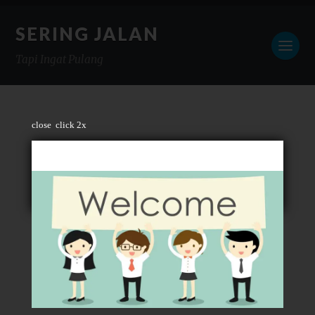
SERING JALAN
Tapi Ingat Pulang
close
click 2x