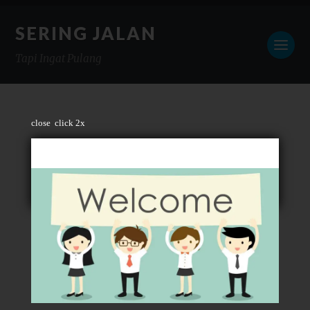
SERING JALAN
Tapi Ingat Pulang
close
click 2x