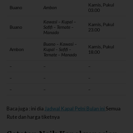
Kamis, Pukul
Buano
Ambon
03.00
Kawasi – Kupal –
Kamis, Pukul
Buano
Sofifi – Ternate –
23.00
Manado
Buano – Kawasi –
Kamis, Pukul
Ambon
Kupal – Sofifi –
18.00
Ternate – Manado
–
–
–
–
–
–
–
–
–
Baca juga : ini dia
Jadwal Kapal Pelni Bulan ini
Semua
Rute dan harga tiketnya