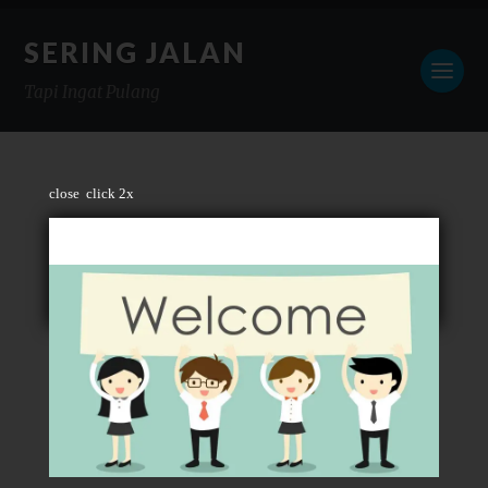
SERING JALAN
Tapi Ingat Pulang
close
click 2x