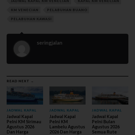
JADWAL KAPAL KM VENECIAN
KAPAL KM VENECIAN
KM VENECIAN
PELABUHAN BUANO
PELABUHAN KAWASI
seringjalan
READ NEXT →
JADWAL KAPAL
JADWAL KAPAL
JADWAL KAPAL
Jadwal Kapal
Jadwal Kapal
Jadwal Kapal
Pelni KM Sirimau
Pelni KM
Pelni Bulan
Agustus 2026
Lambelu Agustus
Agustus 2026
Dan Harga
2026 Dan Harga
Semua Rute