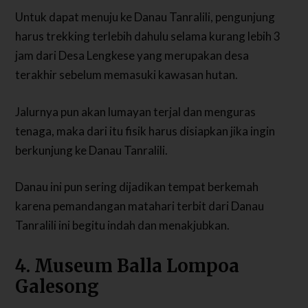
Untuk dapat menuju ke Danau Tanralili, pengunjung
harus trekking terlebih dahulu selama kurang lebih 3
jam dari Desa Lengkese yang merupakan desa
terakhir sebelum memasuki kawasan hutan.
Jalurnya pun akan lumayan terjal dan menguras
tenaga, maka dari itu fisik harus disiapkan jika ingin
berkunjung ke Danau Tanralili.
Danau ini pun sering dijadikan tempat berkemah
karena pemandangan matahari terbit dari Danau
Tanralili ini begitu indah dan menakjubkan.
4. Museum Balla Lompoa
Galesong