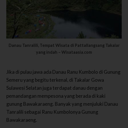
Danau Tanralili, Tempat Wisata di Pattallangsang Takalar
yang indah – Wisataasia.com
Jika di pulau jawa ada Danau Ranu Kumbolo di Gunung
Semeru yang begitu terkenal, di Takalar Gowa
Sulawesi Selatan juga terdapat danau dengan
pemandangan mempesona yang berada di kaki
gunung Bawakaraeng. Banyak yang menjuluki Danau
Tanralili sebagai Ranu Kumbolonya Gunung
Bawakaraeng.