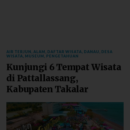
AIR TERJUN
,
ALAM
,
DAFTAR WISATA
,
DANAU
,
DESA
WISATA
,
MUSEUM
,
PENGETAHUAN
Kunjungi 6 Tempat Wisata
di Pattallassang,
Kabupaten Takalar