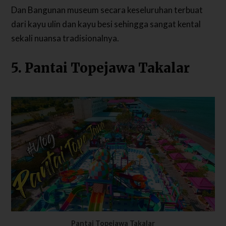
Dan Bangunan museum secara keseluruhan terbuat
dari kayu ulin dan kayu besi sehingga sangat kental
sekali nuansa tradisionalnya.
5. Pantai Topejawa Takalar
Pantai Topejawa Takalar