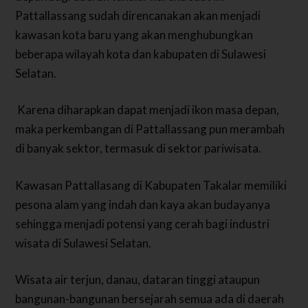
Pattallassang sudah direncanakan akan menjadi
kawasan kota baru yang akan menghubungkan
beberapa wilayah kota dan kabupaten di Sulawesi
Selatan.
Karena diharapkan dapat menjadi ikon masa depan,
maka perkembangan di Pattallassang pun merambah
di banyak sektor, termasuk di sektor pariwisata.
Kawasan Pattallasang di Kabupaten Takalar memiliki
pesona alam yang indah dan kaya akan budayanya
sehingga menjadi potensi yang cerah bagi industri
wisata di Sulawesi Selatan.
Wisata air terjun, danau, dataran tinggi ataupun
bangunan-bangunan bersejarah semua ada di daerah