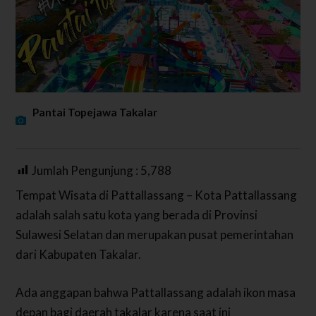
Pantai Topejawa Takalar
Jumlah Pengunjung :
5,788
Tempat Wisata di Pattallassang – Kota Pattallassang
adalah salah satu kota yang berada di Provinsi
Sulawesi Selatan dan merupakan pusat pemerintahan
dari Kabupaten Takalar.
Ada anggapan bahwa Pattallassang adalah ikon masa
depan bagi daerah takalar karena saat ini