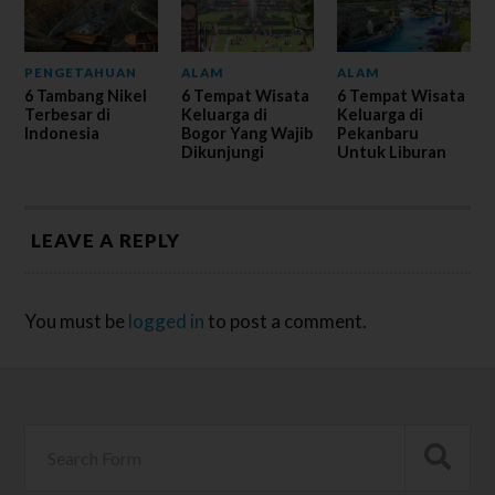
PENGETAHUAN
ALAM
ALAM
6 Tambang Nikel
6 Tempat Wisata
6 Tempat Wisata
Terbesar di
Keluarga di
Keluarga di
Indonesia
Bogor Yang Wajib
Pekanbaru
Dikunjungi
Untuk Liburan
LEAVE A REPLY
You must be
logged in
to post a comment.