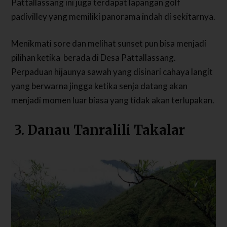
Pattallassang ini juga terdapat lapangan golf
padivilley yang memiliki panorama indah di sekitarnya.
Menikmati sore dan melihat sunset pun bisa menjadi
pilihan ketika berada di Desa Pattallassang.
Perpaduan hijaunya sawah yang disinari cahaya langit
yang berwarna jingga ketika senja datang akan
menjadi momen luar biasa yang tidak akan terlupakan.
3.
Danau Tanralili Takalar