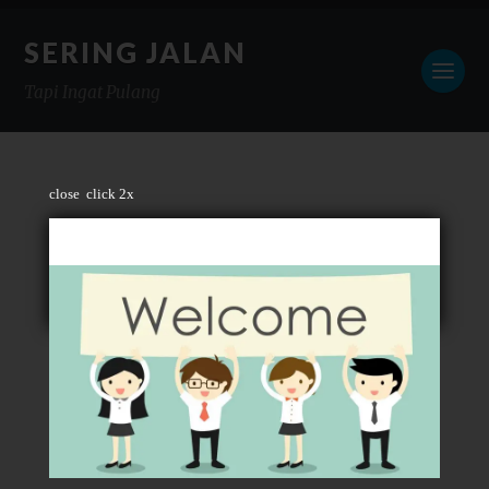
SERING JALAN
Tapi Ingat Pulang
close
click 2x