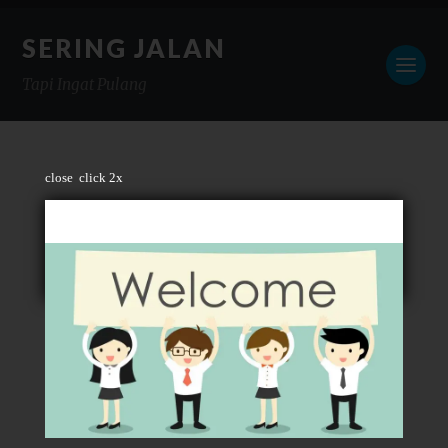
SERING JALAN
Tapi Ingat Pulang
close
click 2x