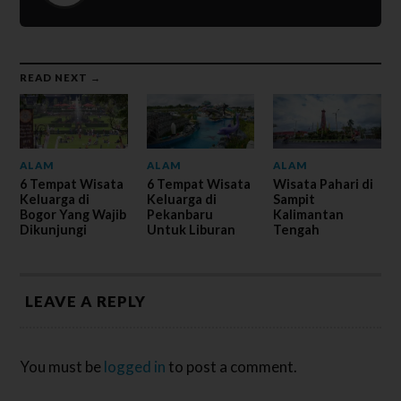
READ NEXT →
ALAM
ALAM
ALAM
6 Tempat Wisata
6 Tempat Wisata
Wisata Pahari di
Keluarga di
Keluarga di
Sampit
Bogor Yang Wajib
Pekanbaru
Kalimantan
Dikunjungi
Untuk Liburan
Tengah
LEAVE A REPLY
You must be
logged in
to post a comment.