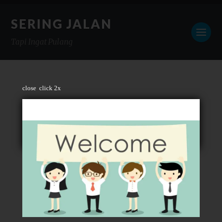
SERING JALAN
Tapi Ingat Pulang
close
click 2x