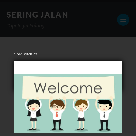
SERING JALAN
Tapi Ingat Pulang
close
click 2x