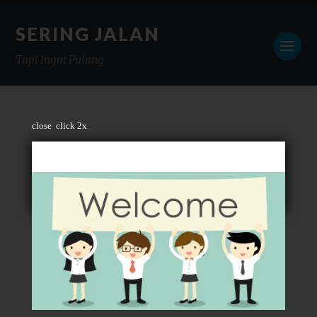
SERING JALAN
Tapi Ingat Pulang
close
click 2x