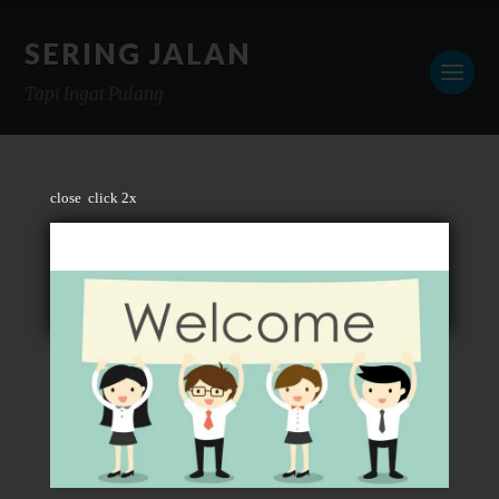
SERING JALAN
Tapi Ingat Pulang
close
click 2x