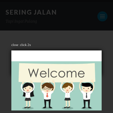
SERING JALAN
Tapi Ingat Pulang
close
click 2x