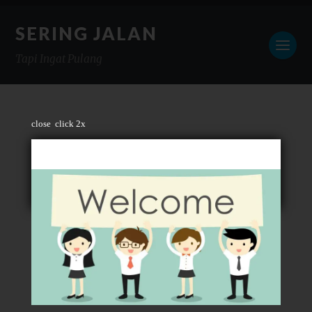
SERING JALAN
Tapi Ingat Pulang
close
click 2x